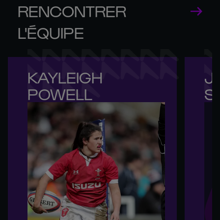
RENCONTRER
L'ÉQUIPE
KAYLEIGH 

JE
POWELL
S