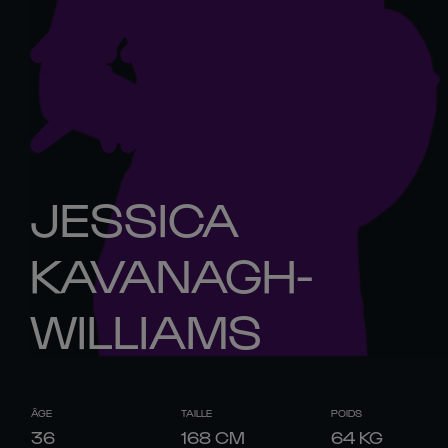
JESSICA
KAVANAGH-
WILLIAMS
ÂGE
TAILLE
POIDS
36
168
CM
64
KG