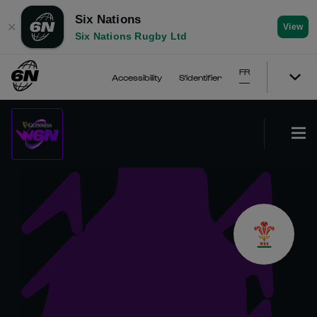
Six Nations
✕
View
Six Nations Rugby Ltd
FR
Accessibility
S'identifier