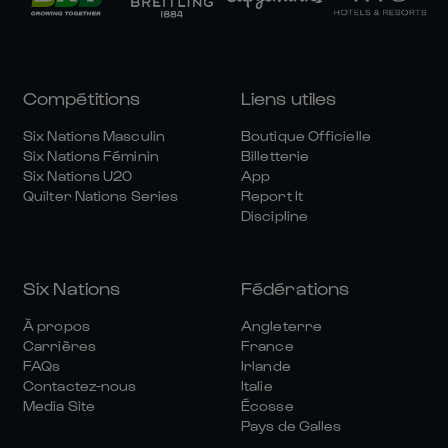
Compétitions
Liens utiles
Six Nations Masculin
Boutique Officielle
Six Nations Féminin
Billetterie
Six Nations U20
App
Quilter Nations Series
Report It
Discipline
Six Nations
Fédérations
À propos
Angleterre
Carrières
France
FAQs
Irlande
Contactez-nous
Italie
Media Site
Écosse
Pays de Galles