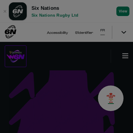
Six Nations
✕
View
Six Nations Rugby Ltd
FR
Accessibility
S'identifier