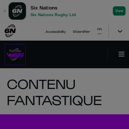
Six Nations
✕
View
Six Nations Rugby Ltd
FR
Accessibility
S'identifier
CONTENU
FANTASTIQUE