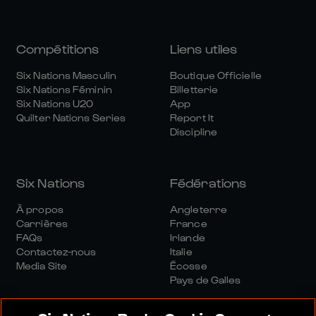
Compétitions
Liens utiles
Six Nations Masculin
Boutique Officielle
Six Nations Féminin
Billetterie
Six Nations U20
App
Quilter Nations Series
Report It
Discipline
Six Nations
Fédérations
À propos
Angleterre
Carrières
France
FAQs
Irlande
Contactez-nous
Italie
Media Site
Écosse
Pays de Galles