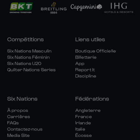
Compétitions
Liens utiles
Six Nations Masculin
Boutique Officielle
Six Nations Féminin
Billetterie
Six Nations U20
App
Quilter Nations Series
Report It
Discipline
Six Nations
Fédérations
À propos
Angleterre
Carrières
France
FAQs
Irlande
Contactez-nous
Italie
Media Site
Écosse