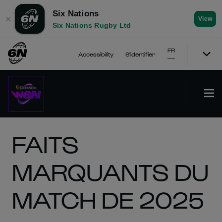
Six Nations
✕
View
Six Nations Rugby Ltd
FR
Accessibility
S'identifier
FAITS
MARQUANTS DU
MATCH DE 2025