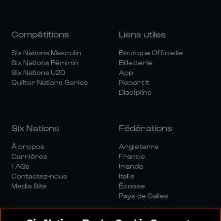
Compétitions
Liens utiles
Six Nations Masculin
Boutique Officielle
Six Nations Féminin
Billetterie
Six Nations U20
App
Quilter Nations Series
Report It
Discipline
Six Nations
Fédérations
À propos
Angleterre
Carrières
France
FAQs
Irlande
Contactez-nous
Italie
Media Site
Écosse
Pays de Galles