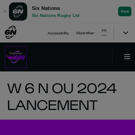
Six Nations
✕
View
Six Nations Rugby Ltd
FR
Accessibility
S'identifier
W 6 N OU 2024
LANCEMENT