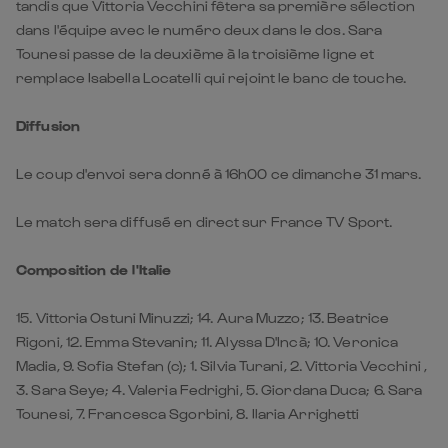
tandis que Vittoria Vecchini fêtera sa première sélection
dans l'équipe avec le numéro deux dans le dos. Sara
Tounesi passe de la deuxième à la troisième ligne et
remplace Isabella Locatelli qui rejoint le banc de touche.
Diffusion
Le coup d'envoi sera donné à 16h00 ce dimanche 31 mars.
Le match sera diffusé en direct sur France TV Sport.
Composition de l'Italie
15. ⁠Vittoria Ostuni Minuzzi; 14. ⁠Aura Muzzo; 13. ⁠Beatrice
Rigoni, 12. ⁠Emma Stevanin; 11. ⁠Alyssa D'Incà; 10. ⁠Veronica
Madia, 9. ⁠Sofia Stefan (c); 1. Silvia Turani, 2. Vittoria Vecchini ,
3. ⁠Sara Seye; 4. ⁠Valeria Fedrighi, 5. ⁠Giordana Duca; 6. Sara
Tounesi, 7. Francesca Sgorbini⁠, 8. Ilaria Arrighetti