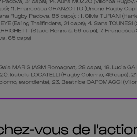
Padova, 31 caps); 14.⁠ ⁠Aura MUZZO (Villorba Rugby, 4
caps); 11.⁠ ⁠Francesca GRANZOTTO (Unione Rugby Capit
na Rugby Padova, 85 caps); ; 1. Silvia TURANI (Harleq
YE (Ealing Trailfinders, 21 caps); 4.⁠ ⁠Sara TOUNESI 
 ARRIGHETTI (Stade Rennais, 59 caps), 7.⁠ ⁠Francesca
a, 65 caps)
⁠ ⁠Gaia MARIS (ASM Romagnat, 28 caps), 18.⁠ ⁠Lucia GA
 20.⁠ ⁠Isabella LOCATELLI (Rugby Colorno, 49 caps),
olorno, esordiente), 23.⁠ ⁠Beatrice CAPOMAGGI (Villo
ez-vous de l'action