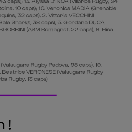
3 caps); 13.⁠ ⁠Alyssa D’INCÀ (Villorba Rugby, 24
olina, 10 caps); 10.⁠ ⁠Veronica MADIA (Grenoble
uins, 32 caps), 2.⁠ ⁠Vittoria VECCHINI
(Sale Sharks, 38 caps), 5.⁠ ⁠Giordana DUCA
 SGORBINI (ASM Romagnat, 22 caps), 8.⁠ ⁠Elisa
I (Valsugana Rugby Padova, 98 caps), 19.⁠
 21.⁠ ⁠Beatrice VERONESE (Valsugana Rugby
rba Rugby, 13 caps)
 !