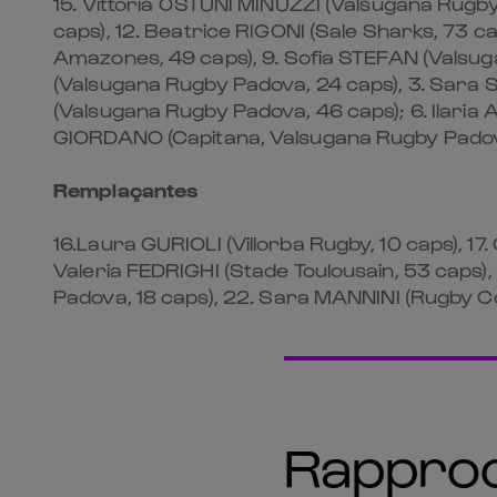
15.⁠ ⁠Vittoria OSTUNI MINUZZI (Valsugana Rugby 
caps), 12.⁠ ⁠Beatrice RIGONI (Sale Sharks, 73 
Amazones, 49 caps), 9.⁠ ⁠Sofia STEFAN (Valsuga
(Valsugana Rugby Padova, 24 caps), 3.⁠ ⁠Sara SE
(Valsugana Rugby Padova, 46 caps); 6.⁠ ⁠Ilaria
GIORDANO (Capitana, Valsugana Rugby Padov
Remplaçantes
16.Laura GURIOLI (Villorba Rugby, 10 caps), 17.
⁠Valeria FEDRIGHI (Stade Toulousain, 53 caps),
Padova, 18 caps), 22.⁠ ⁠Sara MANNINI (Rugby C
Rapproch