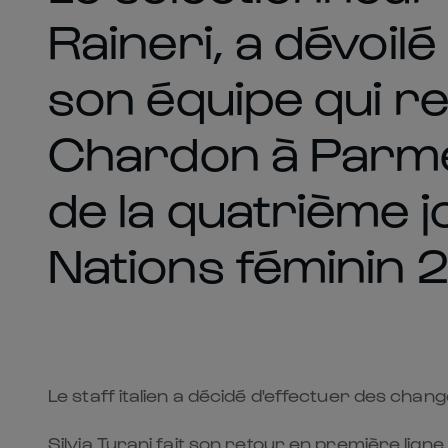
Raineri, a dévoil
son équipe qui r
Chardon à Parme
de la quatrième 
Nations féminin 
Le staff italien a décidé d'effectuer des chan
Silvia Turani fait son retour en première lign