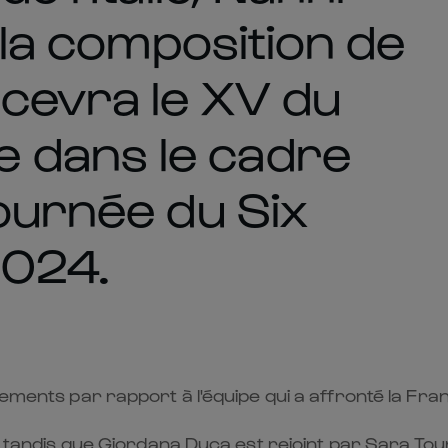
é la composition de
ecevra le XV du
 dans le cadre
journée du Six
2024.
gements par rapport à l'équipe qui a affronté la Fran
e, tandis que Giordana Duca est rejoint par Sara Toun