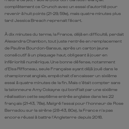
complètement ce Crunch avec un essai d’autorité pour
revenir à huit points (21-29, 59e), mais quatre minutes plus
tard Jessica Breach reprenait l’écart.
À dix minutes du terme, la France, déjà en difficulté, perdait
Alexandra Chambon, tout juste rentrée en remplacement
de Pauline Bourdon-Sansus, après un carton jaune
consécutif à un plaquage haut, obligeant à jouer en
infériorité numérique. Une bonne défense, notamment
d’Elsa Riffoneau, seule Française ayant déjà joué dans le
championnat anglais, empêchait d’encaisser un sixième
essai à quatre minutes de la fin. Mais c’était compter sans
la talonneure Amy Cokayne qui bonifiait par une sixième
réalisation cette septième entrée anglaise dans les 22
français (21-43, 78e). Malgré l’essai pour l’honneur de Rose
Bernadou sur la sirène (28-43, 80e), la France n’a pas
encore réussi à battre l’Angleterre depuis 2018.