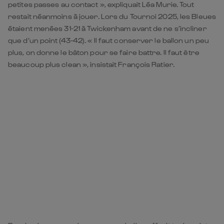
petites passes au contact », expliquait Léa Murie. Tout
restait néanmoins à jouer. Lors du Tournoi 2025, les Bleues
étaient menées 31-21 à Twickenham avant de ne s’incliner
que d’un point (43-42). « Il faut conserver le ballon un peu
plus, on donne le bâton pour se faire battre. Il faut être
beaucoup plus clean », insistait François Ratier.