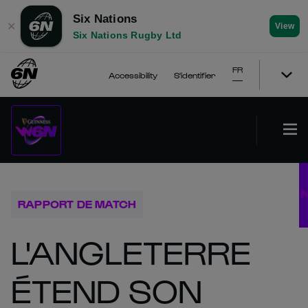
Six Nations
✕
View
Six Nations Rugby Ltd
FR
Accessibility
S'identifier
RAPPORT DE MATCH
L'ANGLETERRE
ÉTEND SON