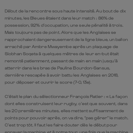
Début de la rencontre sous haute intensité. Au bout de dix
minutes, les Bleues étaient dans leur match : 86% de
possession, 92% d’occupation, une seule pénalité à trois.
Mais toujours pas de point. Alors que les Anglaises se
rapprochaient dangereusement de la ligne bleue, un ballon
arraché par Ambre Mwayembe après un plaquage de
Siobhan Soqeta à quelques mètres de leur en-but était
remonté patiemment, passant de main en main jusqu’à
atterrir dans les bras de Pauline Bourdon-Sansus,
dernière rescapée à avoir battu les Anglaises en 2018,
pour déposer et ouvrir le score (7-0, 13e).
C’était le plan du sélectionneur François Ratier
: « La façon
dont elles construisent leur rugby, c’est que souvent, dans
les 20 premières minutes, elles mettent suffisamment de
points pour pouvoir après, on va dire, “pas gérer” le match.
C’est trop tôt. Il faut les faire douter dès le début pour
enrayer la machine, et à notre tour, une fois que la machine