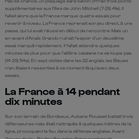
Pas de chance, un plaquage sans ballon offrait trois points
supplémentaires aux filles de John Mitchell (7-29, 41e). Il
fallait alors que la France marque quatre essais pour
revenir à niveau. La France reprenait son jeu direct, à une
passe, qui lui avait réussi en début de rencontre. Mais un
en-avant d’Anaïs Grando ruinait l’espoir d’un deuxième
essai marqué rapidement. Il fallait attendre quelques
minutes de plus pour que l’ailière catalane ne se loupe pas
(14-29, 54e). En sept visites dans les 22 anglais, les Bleues
n’en étaient ressorties à ce moment-là qu’avec deux
essais.
La France à 14 pendant
dix minutes
Sur son terrain de Bordeaux, Aubane Rousset battait trois
défenseures mais était rattrapée à quelques mètres de la
ligne, provoquant le feu dans la défense anglaise. Avant
l‘heure de jeu, Pauline Bourdon-Sansus relançait