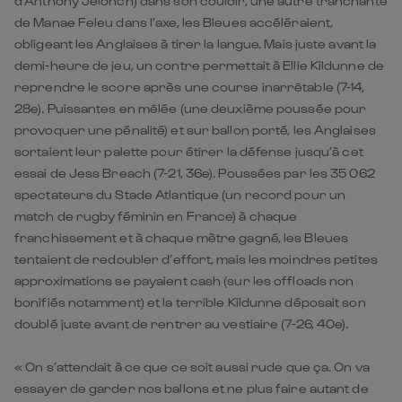
d’Anthony Jelonch) dans son couloir, une autre tranchante
de Manae Feleu dans l’axe, les Bleues accéléraient,
obligeant les Anglaises à tirer la langue. Mais juste avant la
demi-heure de jeu, un contre permettait à Ellie Kildunne de
reprendre le score après une course inarrêtable (7-14,
28e). Puissantes en mêlée (une deuxième poussée pour
provoquer une pénalité) et sur ballon porté, les Anglaises
sortaient leur palette pour étirer la défense jusqu’à cet
essai de Jess Breach (7-21, 36e). Poussées par les 35 062
spectateurs du Stade Atlantique (un record pour un
match de rugby féminin en France) à chaque
franchissement et à chaque mètre gagné, les Bleues
tentaient de redoubler d’effort, mais les moindres petites
approximations se payaient cash (sur les offloads non
bonifiés notamment) et la terrible Kildunne déposait son
doublé juste avant de rentrer au vestiaire (7-26, 40e).
« On s’attendait à ce que ce soit aussi rude que ça. On va
essayer de garder nos ballons et ne plus faire autant de