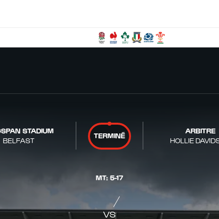
GSPAN STADIUM
ARBITRE
TERMINÉ
BELFAST
HOLLIE DAVID
MT
:
5
-
17
VS