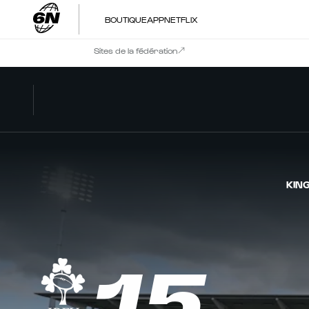
BOUTIQUE
APP
NETFLIX
Sites de la fédération
KIN
15