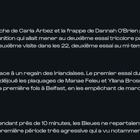
che de Carla Arbez et la frappe de Dannah O'Brien 
tion qui allait mener au deuxième essai tricolore 
 Deuxième visite dans les 22, deuxième essai au mi-t
ace à un regain des Irlandaises. Le premier essai du 
déjoué les plaquages de Manae Feleu et Yllana Brosse
r la première fois à Belfast, en les empêchant de mar
ndant près de 10 minutes, les Bleues ne repartaien
e première période très agressive qui a vu notamme