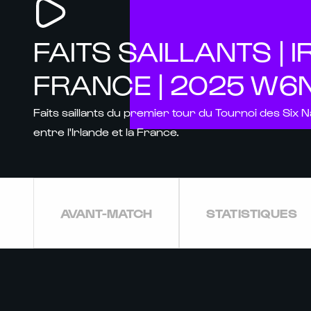
FAITS SAILLANTS | 
FRANCE | 2025 W6
Faits saillants du premier tour du Tournoi des Six 
entre l'Irlande et la France.
AVANT-MATCH
STATISTIQUES