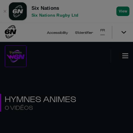
Six Nations
✕
View
Six Nations Rugby Ltd
FR
Accessibility
S'identifier
HYMNES ANIMES
0 VIDÉOS