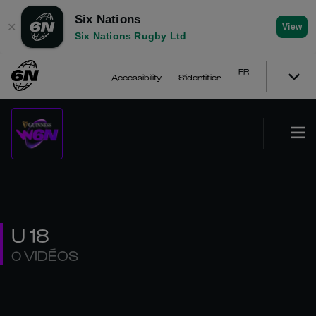
Six Nations
✕
View
Six Nations Rugby Ltd
FR
Accessibility
S'identifier
U 18
0 VIDÉOS