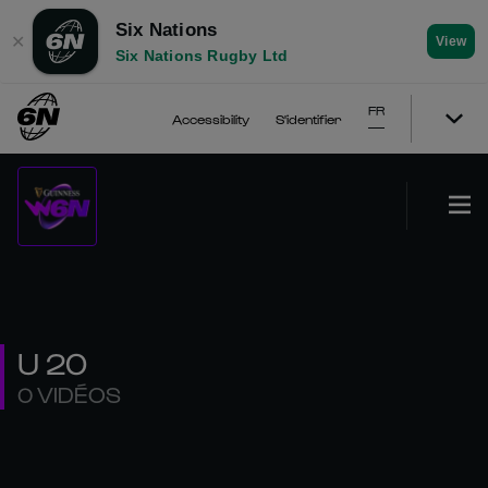
Six Nations
✕
View
Six Nations Rugby Ltd
FR
Accessibility
S'identifier
U 20
0 VIDÉOS