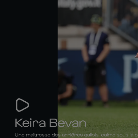
Keira Bevan
Une maitresse des arrières gallois, calme sous la