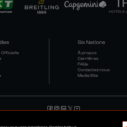
tiles
Six Nations
Officielle
À propos
e
Carrières
FAQs
Contactez-nous
e
Media Site
érales
Politique De Confidentialité
Politique De Cookies
Poli
hance your user experience. Cookies help us