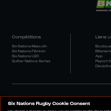
Compétitions
Liens u
Six Nations Masculin
Boutique 
Six Nations Féminin
Billetteri
Six Nations U20
App
Quilter Nations Series
Report It
Disciplin
Six Nations Rugby Cookie Consent
Site Média
Conditions Gén
Hey there! Just to let you know, we use cookies on this site to en