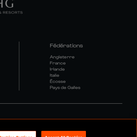
Fédérations
Angleterre
France
Irlande
Italie
Écosse
Pays de Galles
tique Sociale Et Numérique