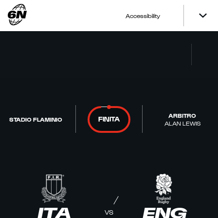
Accessibility
ARBITRO
FINITA
STADIO FLAMINIO
ALAN LEWIS
ITA
ENG
VS