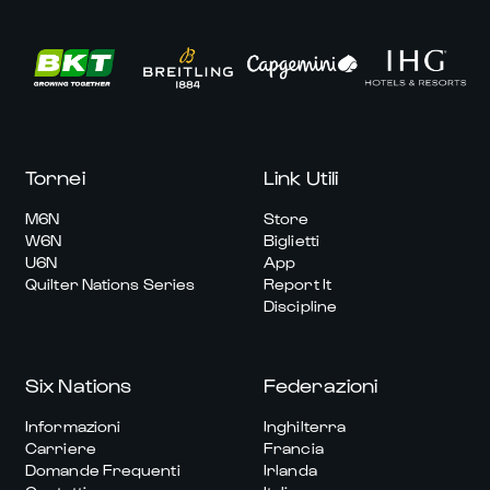
Tornei
Link Utili
M6N
Store
W6N
Biglietti
U6N
App
Quilter Nations Series
Report It
Discipline
Six Nations
Federazioni
Informazioni
Inghilterra
Carriere
Francia
Domande Frequenti
Irlanda