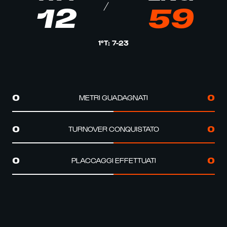
12
59
1°T
:
7
-
23
METRI GUADAGNATI
0
0
TURNOVER CONQUISTATO
0
0
PLACCAGGI EFFETTUATI
0
0