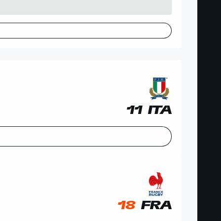
11
ITA
18
FRA