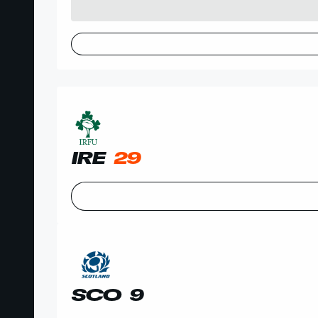
IRE
29
SCO
9