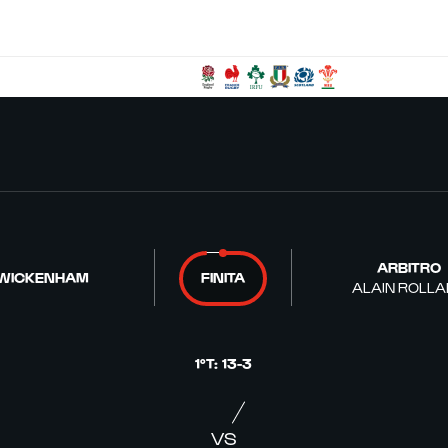
ARBITRO
WICKENHAM
FINITA
ALAIN ROLL
1°T
:
13
-
3
VS