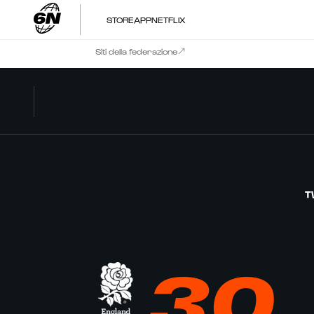
STORE
APP
NETFLIX
Siti della federazione
T
30