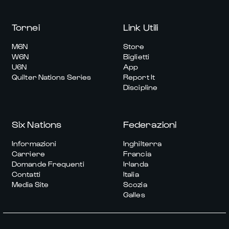
Tornei
Link Utili
M6N
Store
W6N
Biglietti
U6N
App
Quilter Nations Series
Report It
Discipline
Six Nations
Federazioni
Informazioni
Inghilterra
Carriere
Francia
Domande Frequenti
Irlanda
Contatti
Italia
Media Site
Scozia
Galles