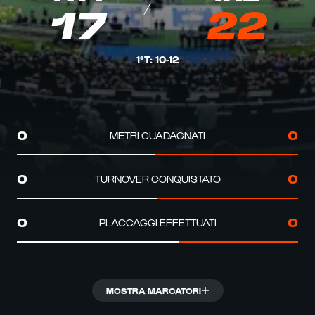
17
22
1°T
:
10
-
12
METRI GUADAGNATI
0
0
TURNOVER CONQUISTATO
0
0
PLACCAGGI EFFETTUATI
0
0
MOSTRA MARCATORI