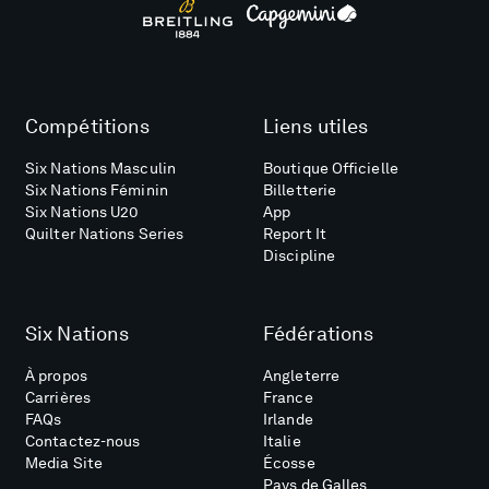
Compétitions
Liens utiles
Six Nations Masculin
Boutique Officielle
Six Nations Féminin
Billetterie
Six Nations U20
App
Quilter Nations Series
Report It
Discipline
Six Nations
Fédérations
À propos
Angleterre
Carrières
France
FAQs
Irlande
Contactez-nous
Italie
Media Site
Écosse
Pays de Galles