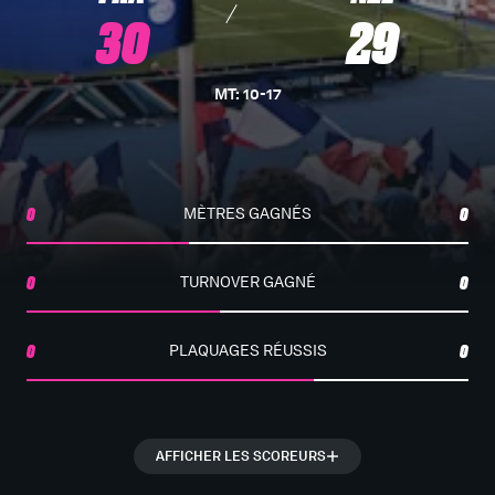
30
29
MT
:
10
-
17
0
MÈTRES GAGNÉS
0
0
TURNOVER GAGNÉ
0
0
PLAQUAGES RÉUSSIS
0
AFFICHER LES SCOREURS