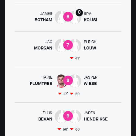
JAMES
SIYA
6
BOTHAM
KOLISI
JAC
ELRIGH
7
MORGAN
LOUW
41'
TAINE
JASPER
8
PLUMTREE
WIESE
47'
60'
ELLIS
JADEN
9
BEVAN
HENDRIKSE
56'
60'