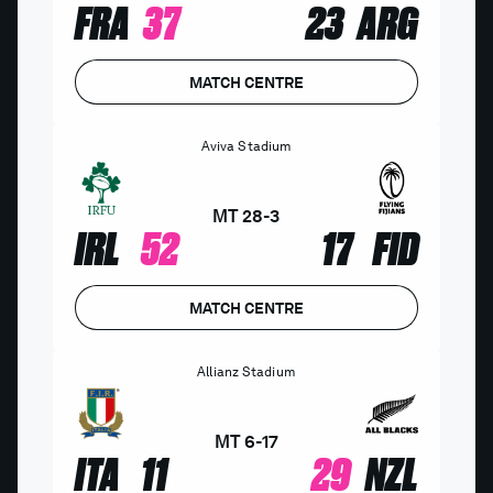
FRA
37
23
ARG
MATCH CENTRE
Aviva Stadium
MT
28
-
3
IRL
52
17
FID
MATCH CENTRE
Allianz Stadium
MT
6
-
17
ITA
11
29
NZL