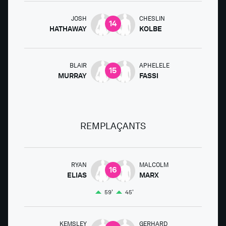
JOSH
CHESLIN
14
HATHAWAY
KOLBE
BLAIR
APHELELE
15
MURRAY
FASSI
REMPLAÇANTS
RYAN
MALCOLM
16
ELIAS
MARX
59'
45'
KEMSLEY
GERHARD