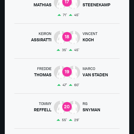
17
MATHIAS
STEENEKAMP
71'
45'
KEIRON
VINCENT
18
ASSIRATTI
KOCH
35'
45'
FREDDIE
MARCO
19
THOMAS
VAN STADEN
47'
60'
TOMMY
RG
20
REFFELL
SNYMAN
55'
29'