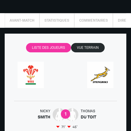
AVANT-MATCH
STATISTIQUES
COMMENTAIRES
DIRECT
LISTE DES JOUEURS
VUE TERRAIN
NICKY
THOMAS
1
SMITH
DU TOIT
71'
45'