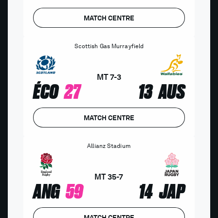
MATCH CENTRE
Scottish Gas Murrayfield
MT
7
-
3
ÉCO
27
13
AUS
MATCH CENTRE
Allianz Stadium
MT
35
-
7
ANG
59
14
JAP
MATCH CENTRE