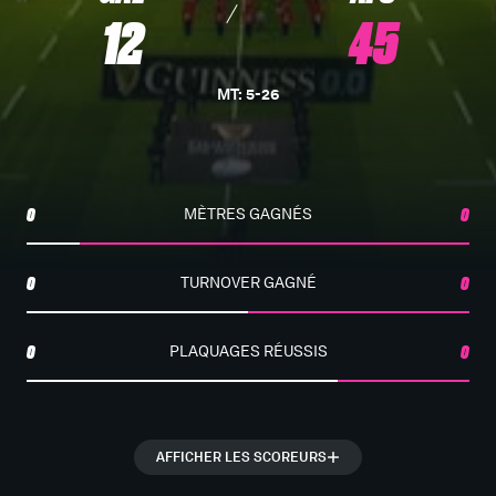
12
45
MT
:
5
-
26
0
MÈTRES GAGNÉS
0
0
TURNOVER GAGNÉ
0
0
PLAQUAGES RÉUSSIS
0
AFFICHER LES SCOREURS