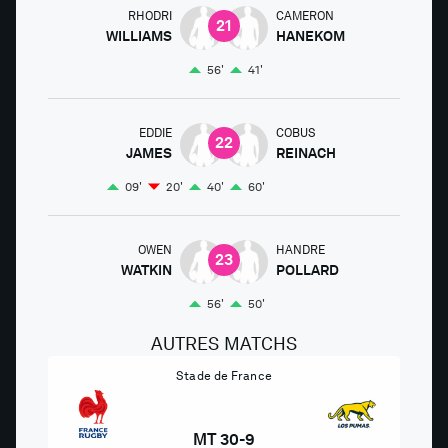
RHODRI
CAMERON
21
WILLIAMS
HANEKOM
56'
41'
EDDIE
COBUS
22
JAMES
REINACH
09'
20'
40'
60'
OWEN
HANDRE
23
WATKIN
POLLARD
56'
50'
AUTRES MATCHS
Stade de France
MT
30
-
9