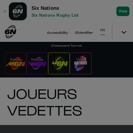
Six Nations
✕
View
Six Nations Rugby Ltd
FR
Accessibility
S'identifier
Choisissez le Tournoi
:
JOUEURS
VEDETTES