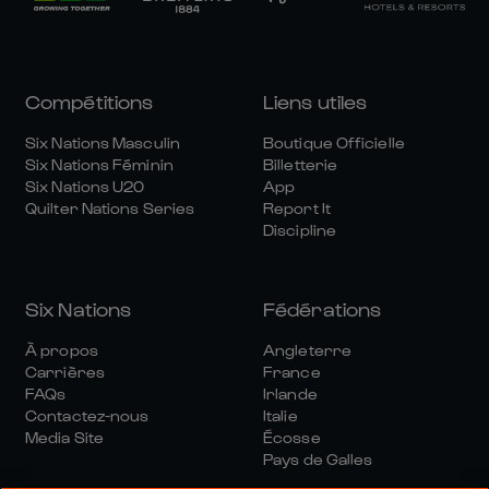
Compétitions
Liens utiles
Six Nations Masculin
Boutique Officielle
Six Nations Féminin
Billetterie
Six Nations U20
App
Quilter Nations Series
Report It
Discipline
Six Nations
Fédérations
À propos
Angleterre
Carrières
France
FAQs
Irlande
Contactez-nous
Italie
Media Site
Écosse
Pays de Galles