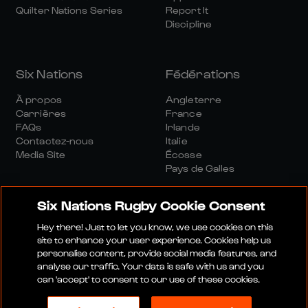
Quilter Nations Series
Report It
Discipline
Six Nations
Fédérations
À propos
Angleterre
Carrières
France
FAQs
Irlande
Contactez-nous
Italie
Media Site
Écosse
Pays de Galles
Six Nations Rugby Cookie Consent
Hey there! Just to let you know, we use cookies on this
site to enhance your user experience. Cookies help us
personalise content, provide social media features, and
Site Média
Conditions Générales
analyse our traffic. Your data is safe with us and you
Politique De Confidentialité
Politique De Cookies
can 'accept' to consent to our use of these cookies.
Politique Sociale Et Numérique