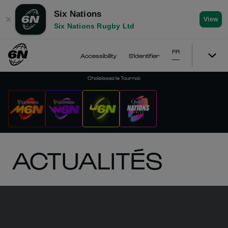
Six Nations
✕
View
Six Nations Rugby Ltd
FR
Accessibility
S'identifier
Choisissez le Tournoi
:
ACTUALITÉS