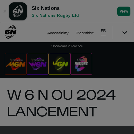
Six Nations
✕
View
Six Nations Rugby Ltd
FR
Accessibility
S'identifier
Choisissez le Tournoi
:
W 6 N OU 2024
LANCEMENT