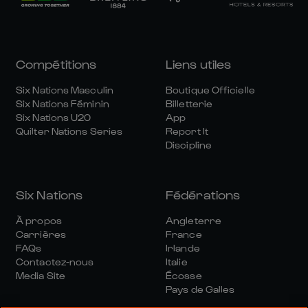
Compétitions
Liens utiles
Six Nations Masculin
Boutique Officielle
Six Nations Féminin
Billetterie
Six Nations U20
App
Quilter Nations Series
Report It
Discipline
Six Nations
Fédérations
À propos
Angleterre
Carrières
France
FAQs
Irlande
Contactez-nous
Italie
Media Site
Écosse
Pays de Galles