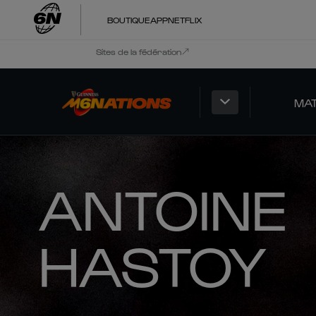
BOUTIQUE
APP
NETFLIX
Sites de la fédération
MA
ANTOINE
HASTOY