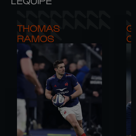
L'ÉQUIPE
THOMAS 

G
RAMOS
C