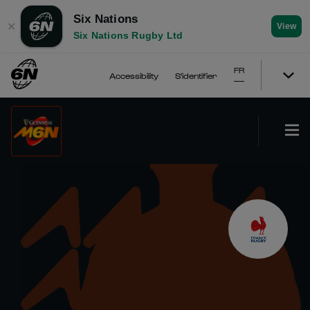
Six Nations
✕
View
Six Nations Rugby Ltd
FR
Accessibility
S'identifier