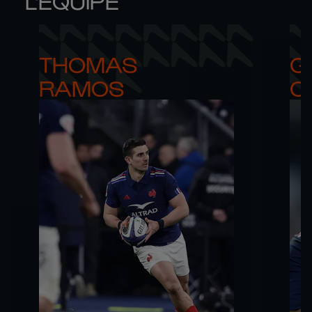
L'ÉQUIPE
THOMAS 

G
RAMOS
C