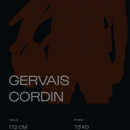
GERVAIS
CORDIN
TAILLE
POIDS
172
CM
73
KG