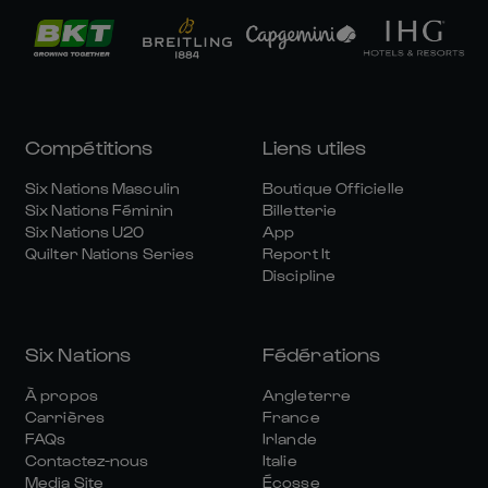
Compétitions
Liens utiles
Six Nations Masculin
Boutique Officielle
Six Nations Féminin
Billetterie
Six Nations U20
App
Quilter Nations Series
Report It
Discipline
Six Nations
Fédérations
À propos
Angleterre
Carrières
France
FAQs
Irlande
Contactez-nous
Italie
Media Site
Écosse