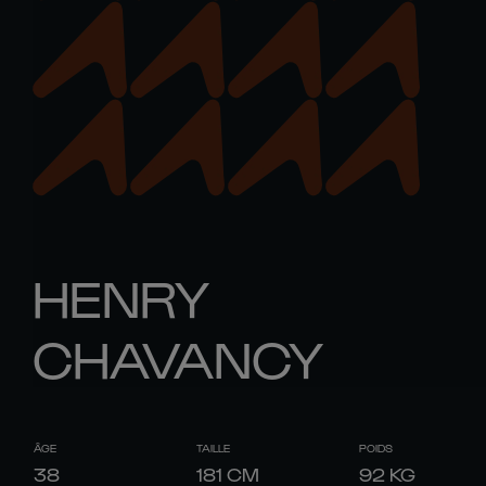
HENRY
CHAVANCY
ÂGE
TAILLE
POIDS
38
181
CM
92
KG