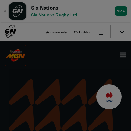
Six Nations
✕
View
Six Nations Rugby Ltd
FR
Accessibility
S'identifier