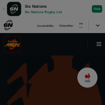
Six Nations
✕
View
Six Nations Rugby Ltd
FR
Accessibility
S'identifier