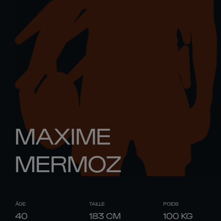
MAXIME
MERMOZ
ÂGE
TAILLE
POIDS
40
183
CM
100
KG