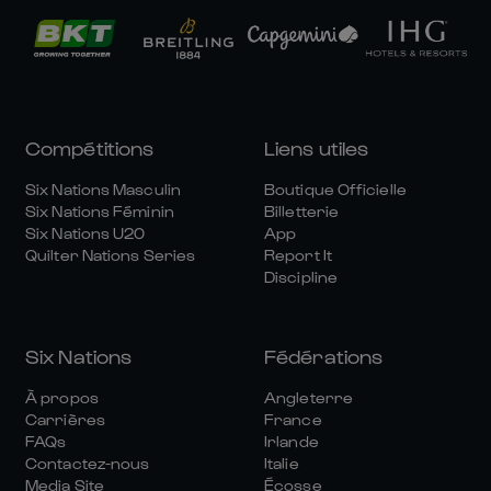
Compétitions
Liens utiles
Six Nations Masculin
Boutique Officielle
Six Nations Féminin
Billetterie
Six Nations U20
App
Quilter Nations Series
Report It
Discipline
Six Nations
Fédérations
À propos
Angleterre
Carrières
France
FAQs
Irlande
Contactez-nous
Italie
Media Site
Écosse