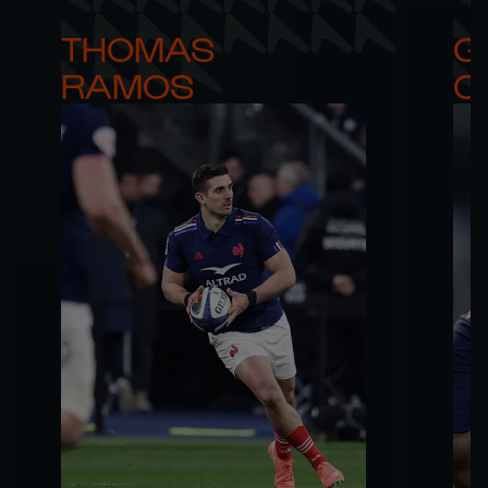
THOMAS 

G
RAMOS
C