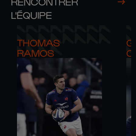
RENCONTRER
L'ÉQUIPE
THOMAS 

G
RAMOS
C