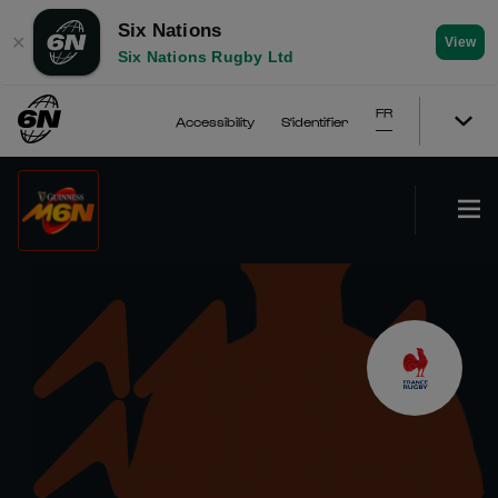
Six Nations
✕
View
Six Nations Rugby Ltd
FR
Accessibility
S'identifier