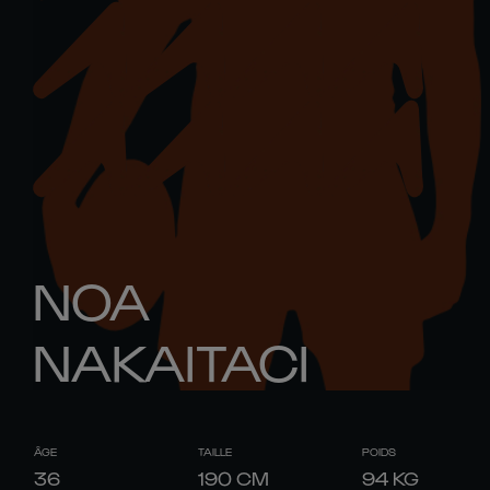
NOA
NAKAITACI
ÂGE
TAILLE
POIDS
36
190
CM
94
KG