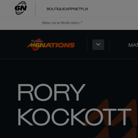
BOUTIQUE
APP
NETFLIX
Sites de la fédération
MA
RORY
KOCKOTT