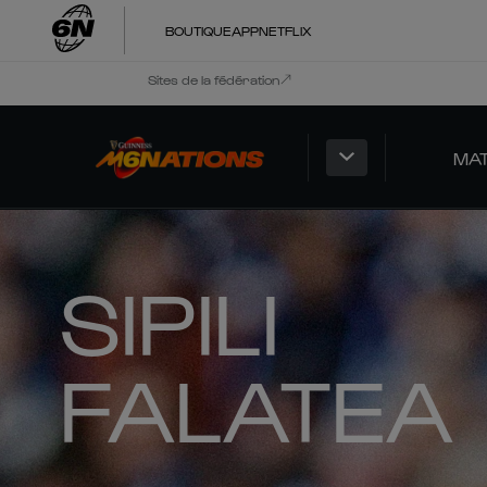
BOUTIQUE
APP
NETFLIX
Sites de la fédération
MA
SIPILI
FALATEA