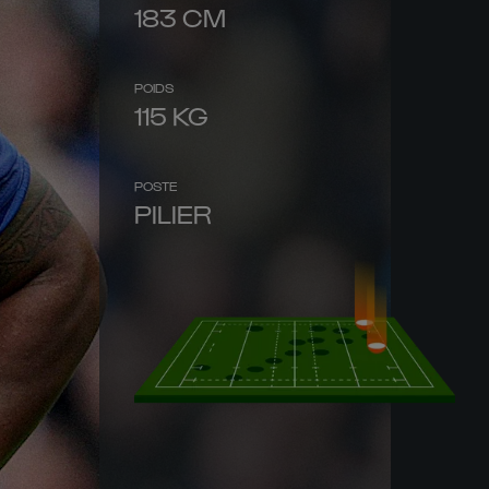
183
CM
POIDS
115
KG
POSTE
PILIER