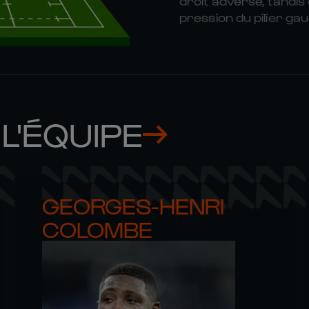
droit adverse, tandis
pression du pilier ga
L'ÉQUIPE
GEORGES-HENRI 

COLOMBE