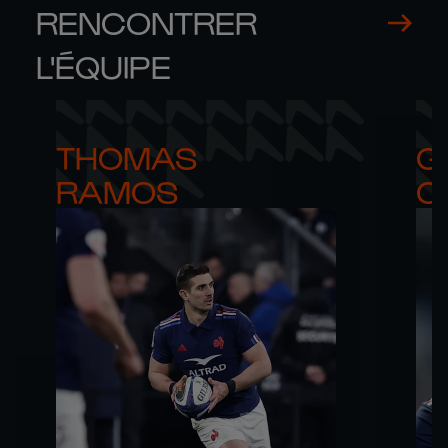
RENCONTRER
L'ÉQUIPE
THOMAS 

G
RAMOS
C