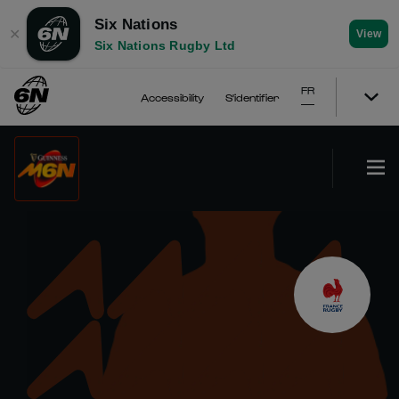
Six Nations
✕
View
Six Nations Rugby Ltd
FR
Accessibility
S'identifier