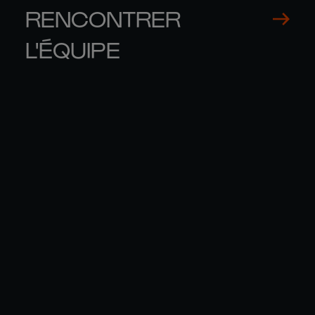
RENCONTRER
L'ÉQUIPE
THOMAS 

GE
RAMOS
CO