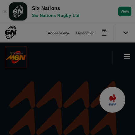
Six Nations
✕
View
Six Nations Rugby Ltd
FR
Accessibility
S'identifier