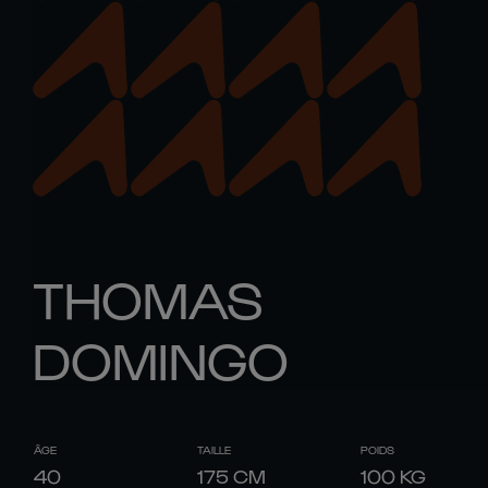
THOMAS
DOMINGO
ÂGE
TAILLE
POIDS
40
175
CM
100
KG