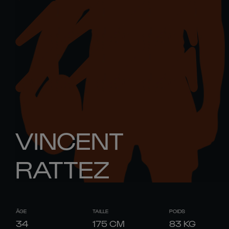
VINCENT
RATTEZ
ÂGE
TAILLE
POIDS
34
175
CM
83
KG