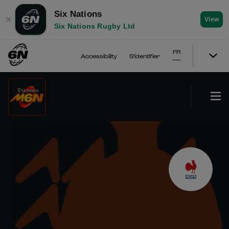
Six Nations
✕
View
Six Nations Rugby Ltd
FR
Accessibility
S'identifier