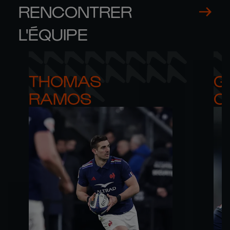
RENCONTRER
L'ÉQUIPE
THOMAS 

G
RAMOS
C