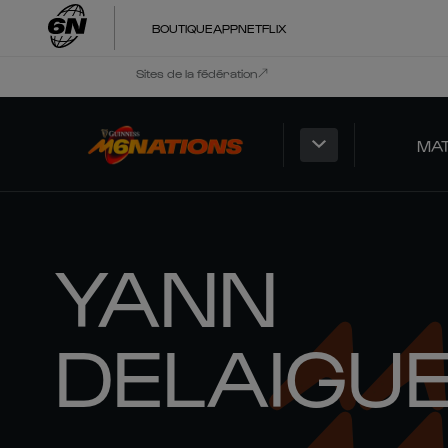
BOUTIQUE
APP
NETFLIX
Sites de la fédération
MA
YANN
DELAIGU