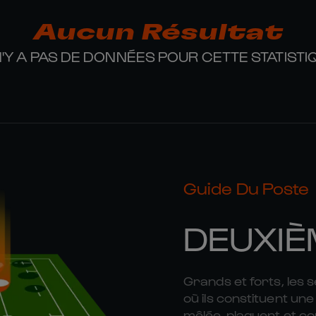
Aucun Résultat
 N'Y A PAS DE DONNÉES POUR CETTE STATISTI
Guide Du Poste
DEUXIÈ
Grands et forts, les 
où ils constituent une 
mêlée, plaquent et co