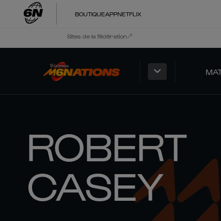
BOUTIQUE
APP
NETFLIX
Sites de la fédération
MA
ROBERT
CASEY