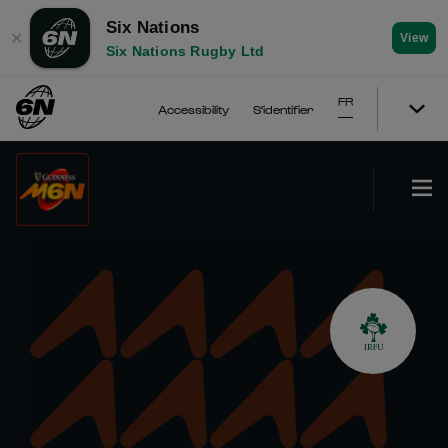
Six Nations
✕
View
Six Nations Rugby Ltd
FR
Accessibility
S'identifier