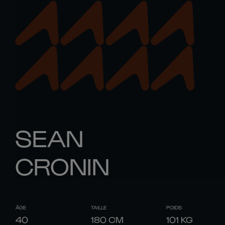
SEAN
CRONIN
ÂGE
TAILLE
POIDS
40
180
CM
101
KG