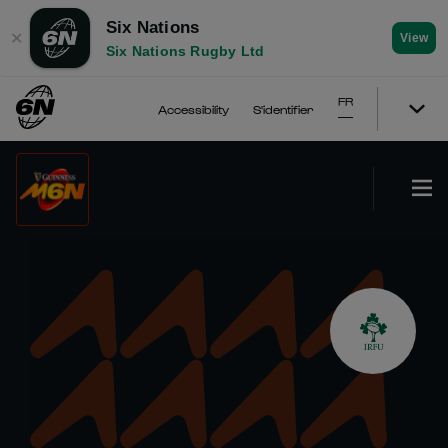
Six Nations
✕
View
Six Nations Rugby Ltd
FR
Accessibility
S'identifier