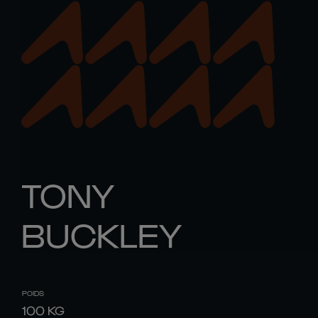
TONY
BUCKLEY
POIDS
100
KG