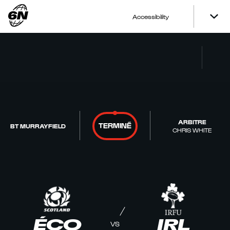
Accessibility
ARBITRE
TERMINÉ
BT MURRAYFIELD
CHRIS WHITE
ÉCO
IRL
VS