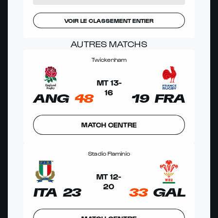
VOIR LE CLASSEMENT ENTIER
AUTRES MATCHS
Twickenham
MT
13
-
16
ANG
48
19
FRA
MATCH CENTRE
Stadio Flaminio
MT
12
-
20
ITA
23
33
GAL