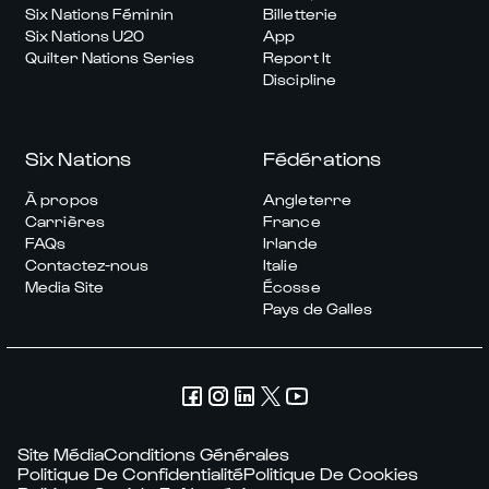
Six Nations Féminin
Billetterie
Six Nations U20
App
Quilter Nations Series
Report It
Discipline
Six Nations
Fédérations
À propos
Angleterre
Carrières
France
FAQs
Irlande
Contactez-nous
Italie
Media Site
Écosse
Pays de Galles
Site Média
Conditions Générales
Politique De Confidentialité
Politique De Cookies