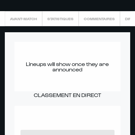
AVANT-MATCH
STATISTIQUES
COMMENTAIRES
DIRE
Lineups will show once they are
announced
CLASSEMENT EN DIRECT