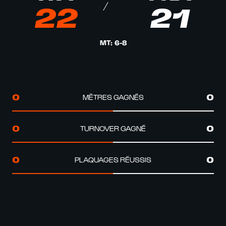
22
21
MT
:
6
-
8
MÈTRES GAGNÉS
0
0
TURNOVER GAGNÉ
0
0
PLAQUAGES RÉUSSIS
0
0