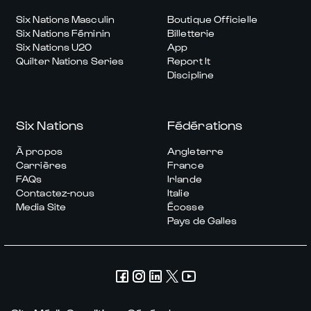
Six Nations Masculin
Boutique Officielle
Six Nations Féminin
Billetterie
Six Nations U20
App
Quilter Nations Series
Report It
Discipline
Six Nations
Fédérations
À propos
Angleterre
Carrières
France
FAQs
Irlande
Contactez-nous
Italie
Media Site
Écosse
Pays de Galles