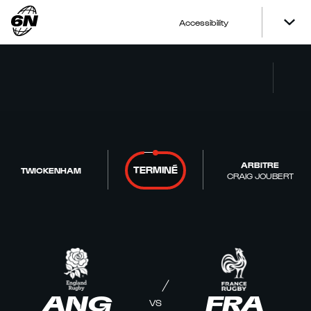
Accessibility
ARBITRE
TERMINÉ
TWICKENHAM
CRAIG JOUBERT
ANG
FRA
VS