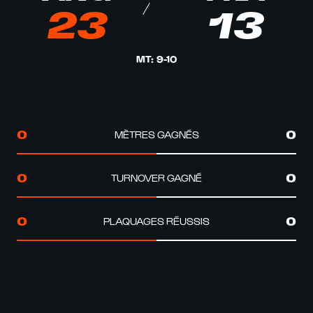
23
13
MT
:
9
-
10
MÈTRES GAGNÉS
0
0
TURNOVER GAGNÉ
0
0
PLAQUAGES RÉUSSIS
0
0