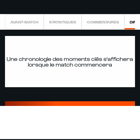
AVANT-MATCH
STATISTIQUES
COMMENTAIRES
DIRE
Une chronologie des moments clés s'affichera
lorsque le match commencera