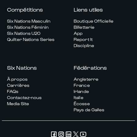
Compétitions
Liens utiles
Six Nations Masculin
Boutique Officielle
Six Nations Féminin
Billetterie
Six Nations U20
App
Quilter Nations Series
Report It
Discipline
Six Nations
Fédérations
À propos
Angleterre
Carrières
France
FAQs
Irlande
Contactez-nous
Italie
Media Site
Écosse
Pays de Galles