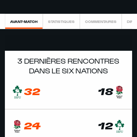
AVANT-MATCH
STATISTIQUES
COMMENTAIRES
DIRE
3 DERNIÈRES RENCONTRES
DANS LE SIX NATIONS
32
18
24
12