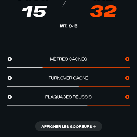
15
32
MT
:
9
-
15
MÈTRES GAGNÉS
0
0
TURNOVER GAGNÉ
0
0
PLAQUAGES RÉUSSIS
0
0
AFFICHER LES SCOREURS