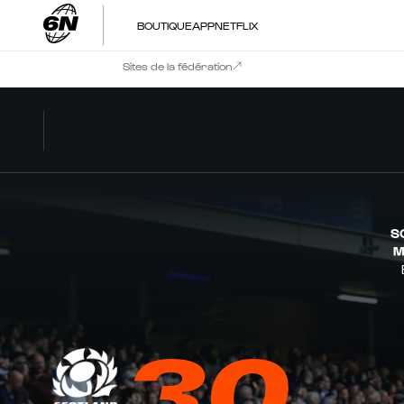
BOUTIQUE
APP
NETFLIX
Sites de la fédération
S
M
30