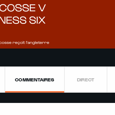
 ÉCOSSE V
NESS SIX
cosse reçoit l'angleterre
COMMENTAIRES
DIRECT