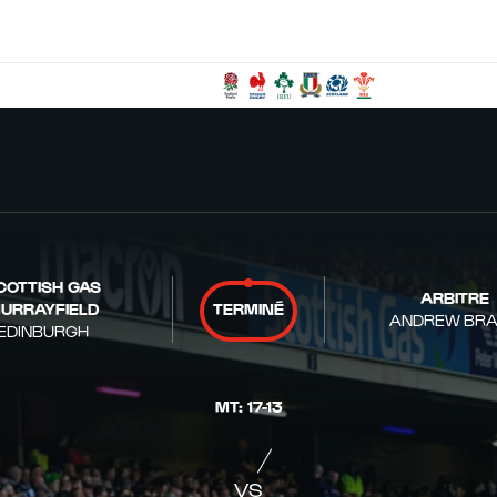
COTTISH GAS
ARBITRE
URRAYFIELD
TERMINÉ
ANDREW BR
EDINBURGH
MT
:
17
-
13
VS