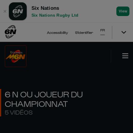
Six Nations
✕
View
Six Nations Rugby Ltd
FR
Accessibility
S'identifier
6 N OU JOUEUR DU
CHAMPIONNAT
5 VIDÉOS