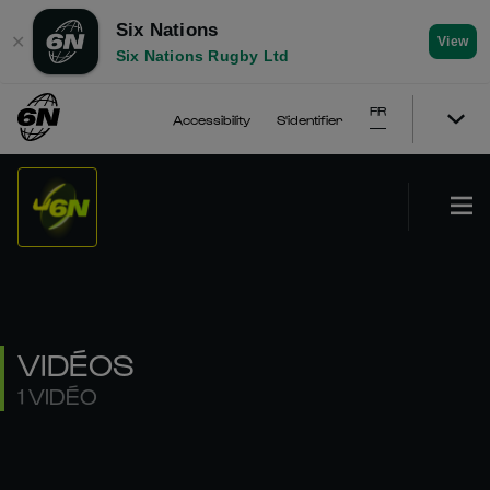
Six Nations
✕
View
Six Nations Rugby Ltd
FR
Accessibility
S'identifier
VIDÉOS
1 VIDÉO