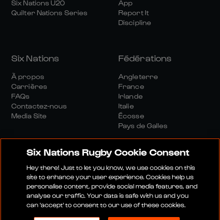
Six Nations U20
App
Quilter Nations Series
Report It
Discipline
Six Nations
Fédérations
À propos
Angleterre
Carrières
France
FAQs
Irlande
Contactez-nous
Italie
Media Site
Écosse
Pays de Galles
Six Nations Rugby Cookie Consent
Hey there! Just to let you know, we use cookies on this
site to enhance your user experience. Cookies help us
personalise content, provide social media features, and
Site Média
Conditions Générales
analyse our traffic. Your data is safe with us and you
Politique De Confidentialité
Politique De Cookies
can 'accept' to consent to our use of these cookies.
Politique Sociale Et Numérique