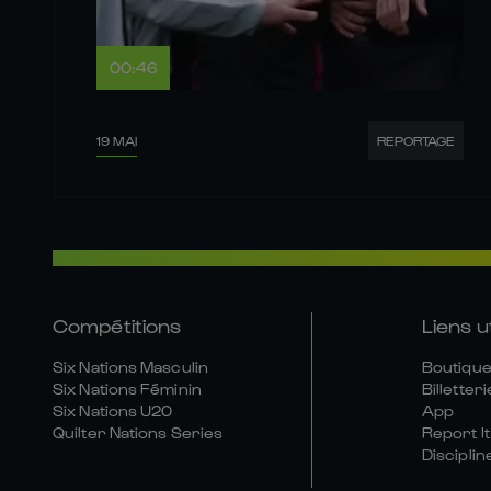
00:46
19 MAI
REPORTAGE
Compétitions
Liens u
Six Nations Masculin
Boutique 
Six Nations Féminin
Billetteri
Six Nations U20
App
Quilter Nations Series
Report It
Disciplin