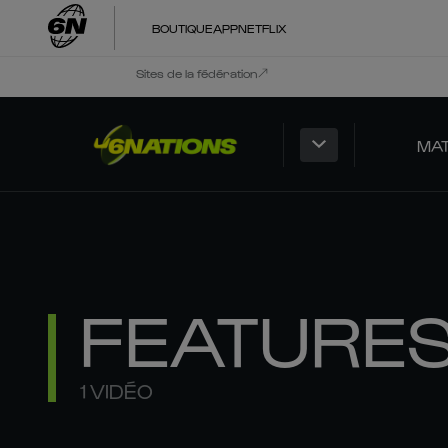
BOUTIQUE
APP
NETFLIX
Sites de la fédération
MA
FEATURE
1 VIDÉO