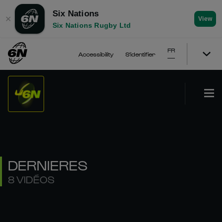
Six Nations
✕
View
Six Nations Rugby Ltd
FR
Accessibility
S'identifier
DERNIERES
8 VIDÉOS