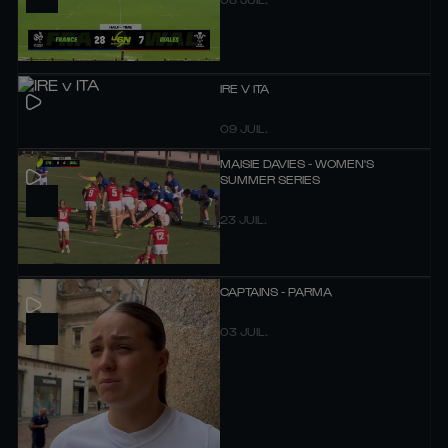
IRE V ITA
09 JUIL.
MAISIE DAVIES - WOMEN'S
SUMMER SERIES
23 JUIL.
CAPTAINS - PARMA
03 JUIL.