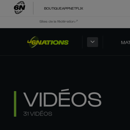
BOUTIQUE
APP
NETFLIX
Sites de la fédération
MA
VIDÉOS
31 VIDÉOS