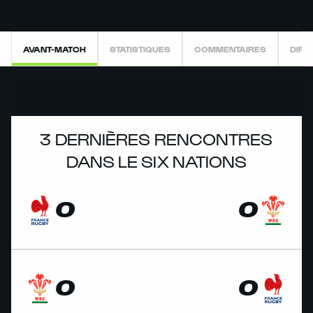
AVANT-MATCH
STATISTIQUES
COMMENTAIRES
DIRE
3 DERNIÈRES RENCONTRES
DANS LE SIX NATIONS
0
0
0
0