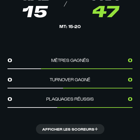
15
47
MT
:
15
-
20
MÈTRES GAGNÉS
0
0
TURNOVER GAGNÉ
0
0
PLAQUAGES RÉUSSIS
0
0
AFFICHER LES SCOREURS