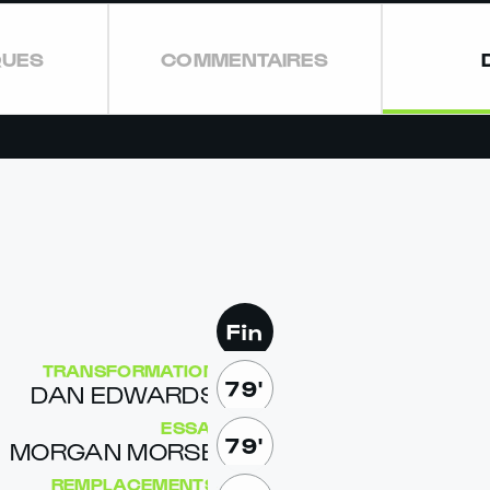
QUES
COMMENTAIRES
Fin
TRANSFORMATION
79'
DAN ED­WARDS
ESSAI
79'
MOR­GAN MORSE
REMPLACEMENTS