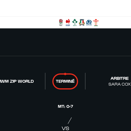
ARBITRE
IWM ZIP WORLD
TERMINÉ
SARA COX
MT
:
0
-
7
VS