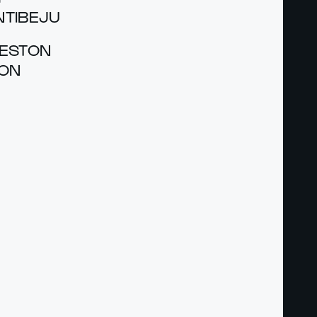
­TIBEJU
E­STON
SON