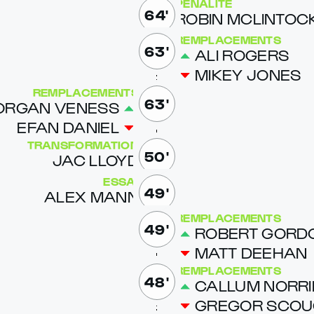
PÉNALITÉ
64'
ROBIN MCLIN­TOC
REMPLACEMENTS
63'
ALI ROGERS
MIKEY JONES
REMPLACEMENTS
63'
R­GAN VE­NESS
EFAN DANIEL
TRANSFORMATION
50'
JAC LLOYD
ESSAI
49'
ALEX MANN
REMPLACEMENTS
49'
ROBERT GOR­D
MATT DEE­HAN
REMPLACEMENTS
48'
CAL­LUM NOR­RI
GRE­GOR SCO