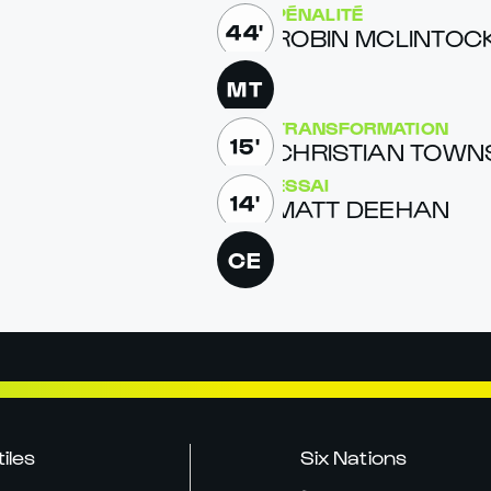
PÉNALITÉ
44'
ROBIN MCLIN­TOC
MT
TRANSFORMATION
15'
CHRIS­T­IAN TOW
ESSAI
14'
MATT DEE­HAN
CE
tiles
Six Nations