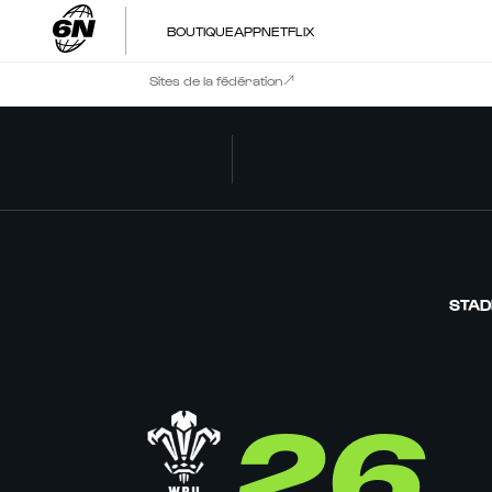
BOUTIQUE
APP
NETFLIX
Sites de la fédération
STAD
26