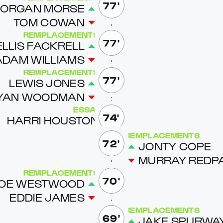
77'
OR­GAN MORSE
TOM COW­AN
REMPLACEMENTS
77'
EL­LIS FACK­RELL
ADAM WILLIAMS
REMPLACEMENTS
77'
LEWIS JONES
YAN WOOD­MAN
ESSAI
74'
HAR­RI HOUS­TON
REMPLACEMENTS
72'
JON­TY COPE
MUR­RAY RED­P
REMPLACEMENTS
70'
OE WEST­WOOD
ED­DIE JAMES
REMPLACEMENTS
69'
JAKE SPUR­WA