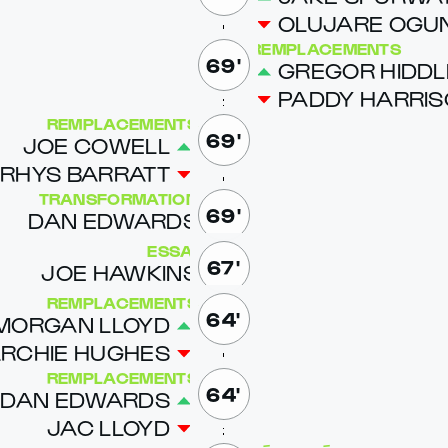
OLU­JARE OGUN
REMPLACEMENTS
69'
GRE­GOR HID­DL
PAD­DY HAR­RI­
REMPLACEMENTS
69'
JOE COW­ELL
RHYS BAR­RATT
TRANSFORMATION
69'
DAN ED­WARDS
ESSAI
67'
JOE HAWKINS
REMPLACEMENTS
64'
MOR­GAN LLOYD
RCHIE HUGH­ES
REMPLACEMENTS
64'
DAN ED­WARDS
JAC LLOYD