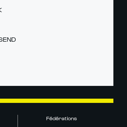
K
NSEND
Fédérations