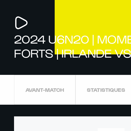
2024 U6N20 | MOM
FORTS | IRLANDE VS 
AVANT-MATCH
STATISTIQUES