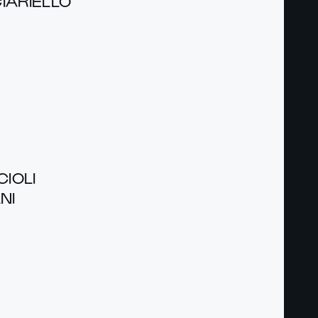
IA­RIEL­LO
CI­OLI
NI