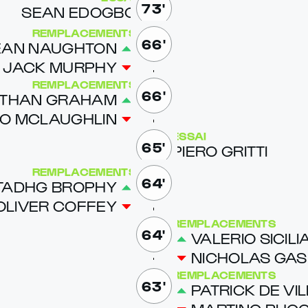
73'
SEAN EDOG­BO
REMPLACEMENTS
66'
EAN NAUGHTON
JACK MUR­PHY
REMPLACEMENTS
66'
THAN GRA­HAM
O MCLAUGH­LIN
ESSAI
65'
PIERO GRIT­TI
REMPLACEMENTS
64'
TAD­HG BRO­PHY
OLIV­ER COF­FEY
REMPLACEMENTS
64'
VA­LE­RIO SI­CIL­
NICHOLAS GASP
REMPLACEMENTS
63'
PATRICK DE VIL