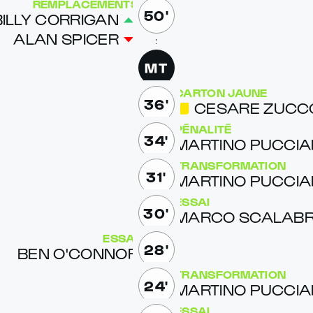
REMPLACEMENTS
50'
IL­LY COR­RI­G­AN
ALAN SPICER
MT
CARTON JAUNE
36'
CE­SARE ZUC­C
PÉNALITÉ
34'
MAR­TI­NO PUC­CIA­
TRANSFORMATION
31'
MAR­TI­NO PUC­CIA­
ESSAI
30'
MAR­CO SCAL­ABR
ESSAI
28'
BEN O'­CON­NOR
TRANSFORMATION
24'
MAR­TI­NO PUC­CIA­
ESSAI