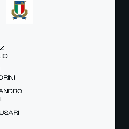
EZ
LIO
I
RI­NI
SAN­DRO
I
FUSARI