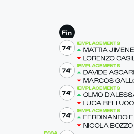
Fin
REMPLACEMENTS
74'
MAT­TIA JIMEN
LOREN­ZO CASI
REMPLACEMENTS
74'
DA­VIDE AS­CAR
MAR­COS GAL­LO
REMPLACEMENTS
74'
OL­MO D'A­LES
LU­CA BEL­LUC­C
REMPLACEMENTS
74'
FER­DI­NAN­DO 
NICO­LA BOZ­ZO
ESSAI