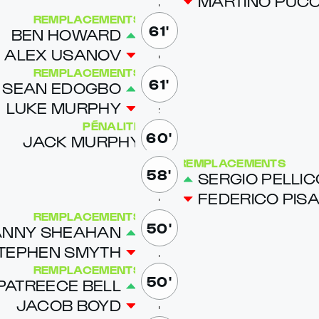
MAR­TI­NO PUC­C
REMPLACEMENTS
61'
BEN HOWARD
ALEX US­ANOV
REMPLACEMENTS
61'
SEAN EDOG­BO
LUKE MUR­PHY
PÉNALITÉ
60'
JACK MUR­PHY
REMPLACEMENTS
58'
SER­GIO PEL­LIC­
FED­ERI­CO PISA
REMPLACEMENTS
50'
N­NY SHEA­HAN
TEPHEN SMYTH
REMPLACEMENTS
50'
PA­TREECE BELL
JA­COB BOYD