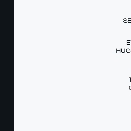
S
E
HUG