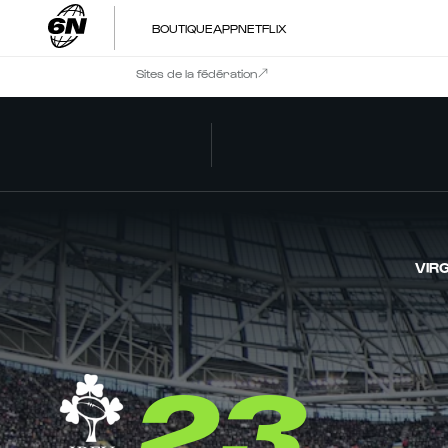
BOUTIQUE
APP
NETFLIX
Sites de la fédération
VIR
23