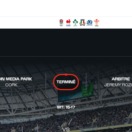
GIN MEDIA PARK
ARBITRE
TERMINÉ
CORK
JEREMY ROZ
MT
:
15
-
17
VS