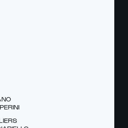
IANO
ERI­NI
­LIERS