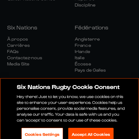
Discipline
Six Nations
Fédérations
À propos
Angleterre
Carrières
France
FAQs
Irlande
Contactez-nous
Italie
Media Site
Écosse
Pays de Galles
Six Nations Rugby Cookie Consent
Hey there! Just to let you know, we use cookies on this
site to enhance your user experience. Cookies help us
personalise content, provide social media features, and
Site Média
Conditions Générales
analyse our traffic. Your data is safe with us and you
Politique De Confidentialité
Politique De Cookies
can 'accept' to consent to our use of these cookies.
Politique Sociale Et Numérique
Cookies Settings
Accept All Cookies
© 2026 SIX NATIONS RUGBY LTD