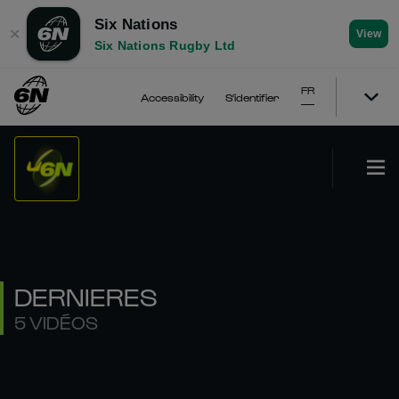
Six Nations
✕
View
Six Nations Rugby Ltd
FR
Accessibility
S'identifier
DERNIERES
5 VIDÉOS